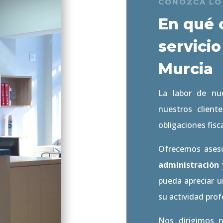
CONOZCA LO
En qué 
servicio
Murcia
La labor de nu
nuestros client
obligaciones fisc
Ofrecemos aseso
administración 
pueda apreciar u
su actividad prof
Nos dirigimos 