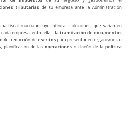
trol de impuestos
de su negocio y gestionamos el
ciones tributarias
de su empresa ante la Administración
ia fiscal murcia incluye infinitas soluciones, que varían en
 cada empresa; entre ellas, la
tramitación de documentos
ndole, redacción de
escritos
para presentar en organismos o
, planificación de las
operaciones
o diseño de la
política