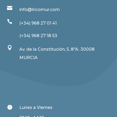

info@incomur.com

(+34) 968 27 01 41
(+34) 968 27 18 53

Av. de la Constitución, 5, 8ºA. 30008
MURCIA

Lunes a Viernes