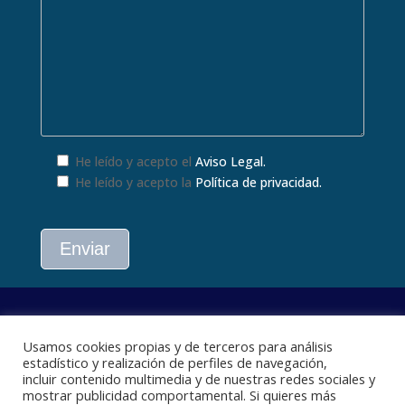
He leído y acepto el
Aviso Legal.
He leído y acepto la
Política de privacidad.
Copyright © 2021 – Incomur | Todos los derechos
reservados
Usamos cookies propias y de terceros para análisis
estadístico y realización de perfiles de navegación,
Aviso Legal
|
Política de Privacidad
|
Política de
incluir contenido multimedia y de nuestras redes sociales y
Cookies
mostrar publicidad comportamental. Si quieres más